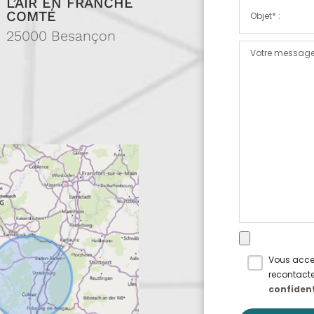
L’AIR EN FRANCHE
COMTÉ
25000 Besançon
Vous accep
recontacte
confident