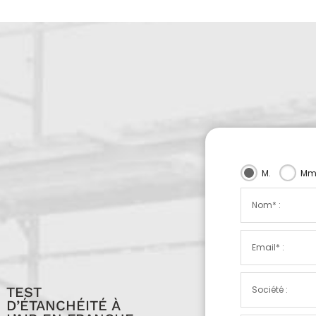
M.
Mm
TEST
D’ÉTANCHÉITÉ À