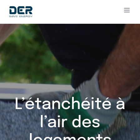
Skip
to
content
L’étanchéité à
l’air des